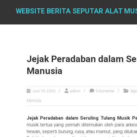
Skip
to
WEBSITE BERITA SEPUTAR ALAT MU
content
Jejak Peradaban dalam Se
Manusia
Juni 19, 2026
admin
0 Komentar
Seja
Manusia
Jejak Peradaban dalam Seruling Tulang Musik P
musik tertua yang pernah ditemukan oleh para arkeolo
hewan, seperti burung, rusa, atau mamut, yang diluba