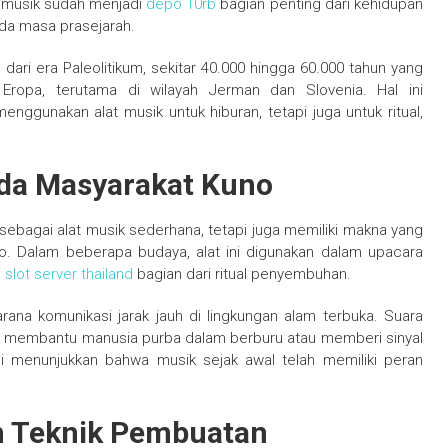
a musik sudah menjadi
depo 10rb
bagian penting dari kehidupan
ada masa prasejarah.
 dari era Paleolitikum, sekitar 40.000 hingga 60.000 tahun yang
i Eropa, terutama di wilayah Jerman dan Slovenia. Hal ini
ggunakan alat musik untuk hiburan, tetapi juga untuk ritual,
ada Masyarakat Kuno
i sebagai alat musik sederhana, tetapi juga memiliki makna yang
o. Dalam beberapa budaya, alat ini digunakan dalam upacara
i
slot server thailand
bagian dari ritual penyembuhan.
arana komunikasi jarak jauh di lingkungan alam terbuka. Suara
ga membantu manusia purba dalam berburu atau memberi sinyal
i menunjukkan bahwa musik sejak awal telah memiliki peran
n Teknik Pembuatan