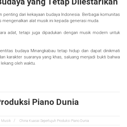
udaya yang Tetap Dilestarikan
n penting dari kekayaan budaya Indonesia. Berbagai komunitas
rus mengenalkan alat musik ini kepada generasi muda.
acara adat, tetapi juga dipadukan dengan musik modern untuk
dentitas budaya Minangkabau tetap hidup dan dapat dinikmati
an karakter suaranya yang khas, saluang menjadi bukti bahwa
k lekang oleh waktu.
Produksi Piano Dunia
t Musik
China Kuasai Sepertujuh Produksi Piano Dunia