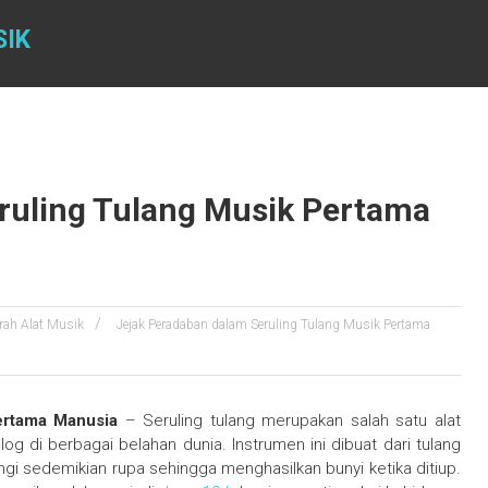
SIK
ruling Tulang Musik Pertama
rah Alat Musik
Jejak Peradaban dalam Seruling Tulang Musik Pertama
ertama Manusia
– Seruling tulang merupakan salah satu alat
g di berbagai belahan dunia. Instrumen ini dibuat dari tulang
ngi sedemikian rupa sehingga menghasilkan bunyi ketika ditiup.