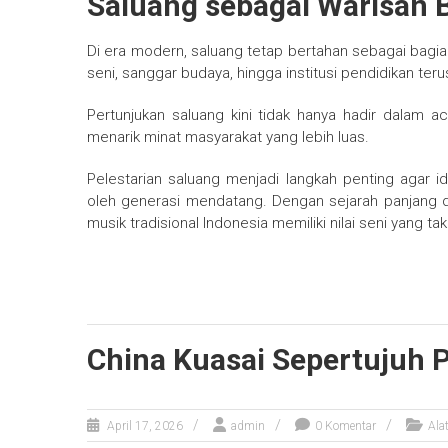
Saluang sebagai Warisan B
Di era modern, saluang tetap bertahan sebagai bagia
seni, sanggar budaya, hingga institusi pendidikan te
Pertunjukan saluang kini tidak hanya hadir dalam 
menarik minat masyarakat yang lebih luas.
Pelestarian saluang menjadi langkah penting agar i
oleh generasi mendatang. Dengan sejarah panjang d
musik tradisional Indonesia memiliki nilai seni yang ta
China Kuasai Sepertujuh 
April 17, 2026
admin
0 Komentar
Ala