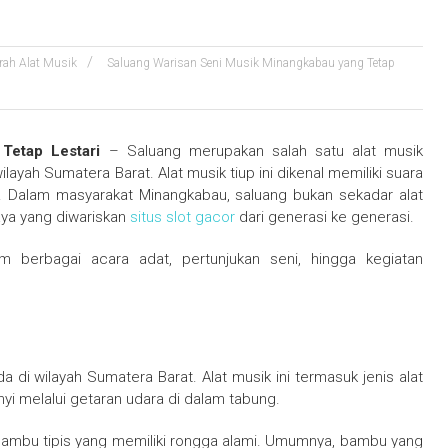
rah Alat Musik
Saluang Warisan Seni Musik Minangkabau yang Tetap
Tetap Lestari
– Saluang merupakan salah satu alat musik
layah Sumatera Barat. Alat musik tiup ini dikenal memiliki suara
. Dalam masyarakat Minangkabau, saluang bukan sekadar alat
daya yang diwariskan
situs slot gacor
dari generasi ke generasi.
am berbagai acara adat, pertunjukan seni, hingga kegiatan
di wilayah Sumatera Barat. Alat musik ini termasuk jenis alat
nyi melalui getaran udara di dalam tabung.
bambu tipis yang memiliki rongga alami. Umumnya, bambu yang