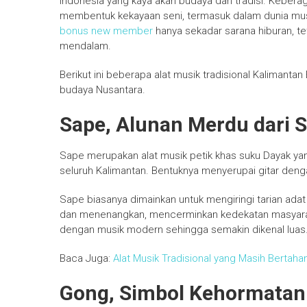
Indonesia yang kaya akan budaya dan tradisi. Kebera
membentuk kekayaan seni, termasuk dalam dunia musik 
bonus new member
hanya sekadar sarana hiburan, tetap
mendalam.
Berikut ini beberapa alat musik tradisional Kalimanta
budaya Nusantara.
Sape, Alunan Merdu dari 
Sape merupakan alat musik petik khas suku Dayak yang 
seluruh Kalimantan. Bentuknya menyerupai gitar denga
Sape biasanya dimainkan untuk mengiringi tarian adat
dan menenangkan, mencerminkan kedekatan masyaraka
dengan musik modern sehingga semakin dikenal luas
Baca Juga:
Alat Musik Tradisional yang Masih Bertaha
Gong, Simbol Kehormatan 