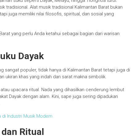
gaman suku seperti Dayak, Melayu, hingga Tionghoa turut
tradisional. Alat musik tradisional Kalimantan Barat bukan
i juga memiliki nilai filosofis, spiritual, dan sosial yang
n Barat yang perlu Anda ketahui sebagai bagian dari warisan
Suku Dayak
sangat populer, tidak hanya di Kalimantan Barat tetapi juga di
n ukiran khas yang indah dan sarat makna simbolik.
 atau upacara ritual. Nada yang dihasilkan cenderung lembut
t Dayak dengan alam. Kini, sape juga sering dipadukan
.
n di Industri Musik Modern
dan Ritual