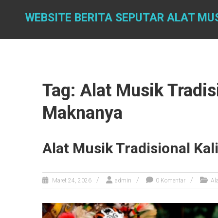
Skip
to
WEBSITE BERITA SEPUTAR ALAT MU
content
Tag: Alat Musik Tradis
Maknanya
Alat Musik Tradisional K
Maret 24, 2026
admin
0 Komentar
Al