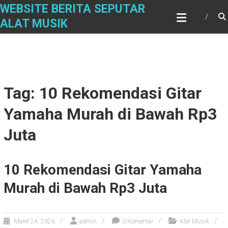
Skip
WEBSITE BERITA SEPUTAR
to
ALAT MUSIK
content
Tag: 10 Rekomendasi Gitar
Yamaha Murah di Bawah Rp3
Juta
10 Rekomendasi Gitar Yamaha
Murah di Bawah Rp3 Juta
Maret 24, 2026
admin
0 Komentar
Alat Musik