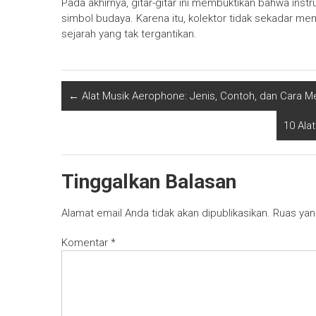
Pada akhirnya, gitar-gitar ini membuktikan bahwa ins
simbol budaya. Karena itu, kolektor tidak sekadar mem
sejarah yang tak tergantikan.
←
Alat Musik Aerophone: Jenis, Contoh, dan Cara 
10 Ala
Tinggalkan Balasan
Alamat email Anda tidak akan dipublikasikan.
Ruas yan
Komentar
*