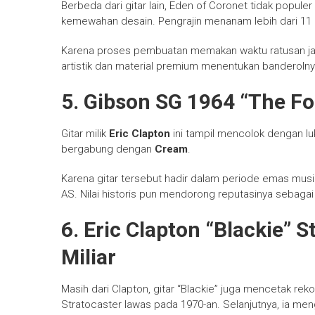
Berbeda dari gitar lain, Eden of Coronet tidak populer
kemewahan desain. Pengrajin menanam lebih dari 11 r
Karena proses pembuatan memakan waktu ratusan jam, ha
artistik dan material premium menentukan banderolny
5. Gibson SG 1964 “The Foo
Gitar milik
Eric Clapton
ini tampil mencolok dengan lu
bergabung dengan
Cream
.
Karena gitar tersebut hadir dalam periode emas musik 
AS. Nilai historis pun mendorong reputasinya sebagai 
6. Eric Clapton “Blackie” 
Miliar
Masih dari Clapton, gitar “Blackie” juga mencetak reko
Stratocaster lawas pada 1970-an. Selanjutnya, ia m