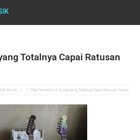
SIK
 yang Totalnya Capai Ratusan
Alat Musik
7 Gitar Termahal di Dunia yang Totalnya Capai Ratusan Miliar!