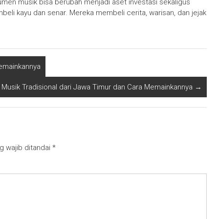
trumen musik bisa berubah menjadi aset investasi sekaligus
beli kayu dan senar. Mereka membeli cerita, warisan, dan jejak
Memainkannya
t Musik Tradisional dari Jawa Timur dan Cara Memainkannya
→
g wajib ditandai
*