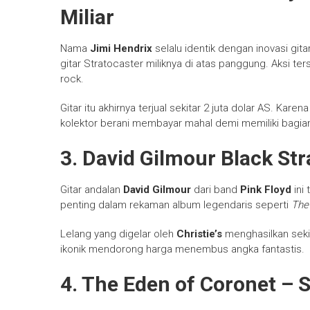
Miliar
Nama
Jimi Hendrix
selalu identik dengan inovasi gitar 
gitar Stratocaster miliknya di atas panggung. Aksi 
rock.
Gitar itu akhirnya terjual sekitar 2 juta dolar AS. Ka
kolektor berani membayar mahal demi memiliki bagian
3. David Gilmour Black Str
Gitar andalan
David Gilmour
dari band
Pink Floyd
ini 
penting dalam rekaman album legendaris seperti
The
Lelang yang digelar oleh
Christie’s
menghasilkan sekita
ikonik mendorong harga menembus angka fantastis.
4. The Eden of Coronet – S