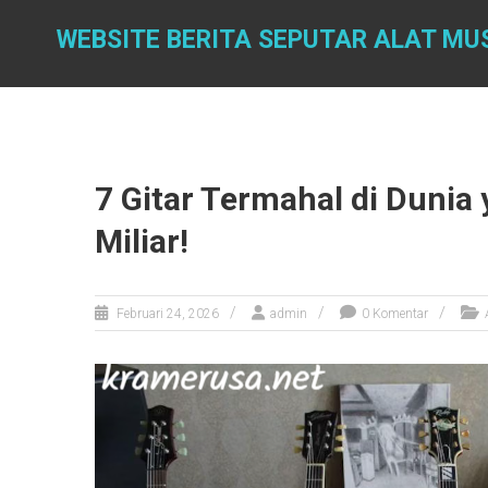
Skip
to
WEBSITE BERITA SEPUTAR ALAT MU
content
7 Gitar Termahal di Dunia
Miliar!
Februari 24, 2026
admin
0 Komentar