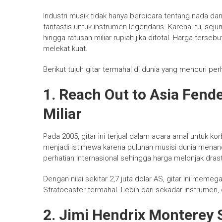
Industri musik tidak hanya berbicara tentang nada dan 
fantastis untuk instrumen legendaris. Karena itu, seju
hingga ratusan miliar rupiah jika ditotal. Harga tersebut
melekat kuat.
Berikut tujuh gitar termahal di dunia yang mencuri perh
1. Reach Out to Asia Fende
Miliar
Pada 2005, gitar ini terjual dalam acara amal untuk ko
menjadi istimewa karena puluhan musisi dunia menanda
perhatian internasional sehingga harga melonjak drast
Dengan nilai sekitar 2,7 juta dolar AS, gitar ini mem
Stratocaster termahal. Lebih dari sekadar instrumen, g
2. Jimi Hendrix Monterey 