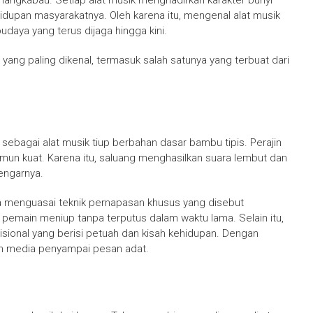
nangkabau
. Setiap alat musik menghadirkan karakter bunyi
idupan masyarakatnya. Oleh karena itu, mengenal alat musik
udaya yang terus dijaga hingga kini.
t yang paling dikenal, termasuk salah satunya yang terbuat dari
bagai alat musik tiup berbahan dasar bambu tipis. Perajin
un kuat. Karena itu, saluang menghasilkan suara lembut dan
engarnya.
uga menguasai teknik pernapasan khusus yang disebut
pemain meniup tanpa terputus dalam waktu lama. Selain itu,
isional yang berisi petuah dan kisah kehidupan. Dengan
kan media penyampai pesan adat.