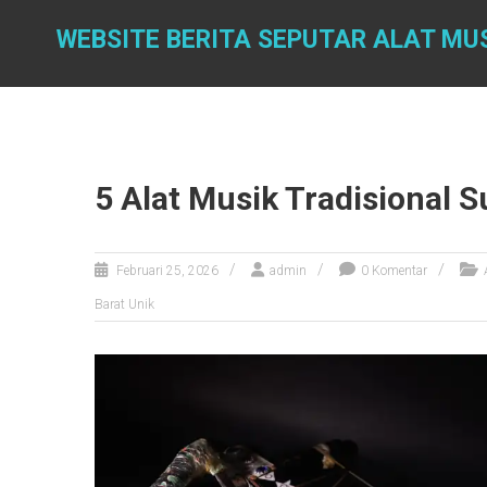
Skip
to
WEBSITE BERITA SEPUTAR ALAT MU
content
5 Alat Musik Tradisional 
Februari 25, 2026
admin
0 Komentar
Barat Unik