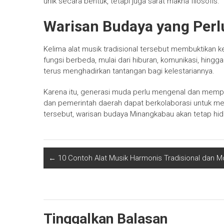
unik secara bentuk, tetapi juga sarat makna filosofis.
Warisan Budaya yang Perl
Kelima alat musik tradisional tersebut membuktikan k
fungsi berbeda, mulai dari hiburan, komunikasi, hin
terus menghadirkan tantangan bagi kelestariannya.
Karena itu, generasi muda perlu mengenal dan mempelaj
dan pemerintah daerah dapat berkolaborasi untuk men
tersebut, warisan budaya Minangkabau akan tetap hi
←
10 Contoh Alat Musik Harmonis Tradisional dan 
Tinggalkan Balasan