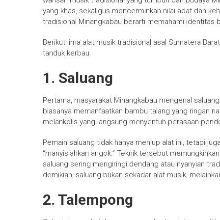
warisan musik tradisional yang tumbuh dari budaya
Mi
yang khas, sekaligus mencerminkan nilai adat dan keh
tradisional Minangkabau berarti memahami identitas b
Berikut lima alat musik tradisional asal Sumatera Bara
tanduk kerbau.
1. Saluang
Pertama, masyarakat Minangkabau mengenal saluang se
biasanya memanfaatkan bambu talang yang ringan nam
melankolis yang langsung menyentuh perasaan pend
Pemain saluang tidak hanya meniup alat ini, tetapi j
“manyisiahkan angok.” Teknik tersebut memungkinkan 
saluang sering mengiringi dendang atau nyanyian trad
demikian, saluang bukan sekadar alat musik, melain
2. Talempong