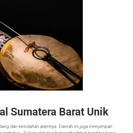
nal Sumatera Barat Unik
ndang dan keindahan alamnya. Daerah ini juga menyimpan