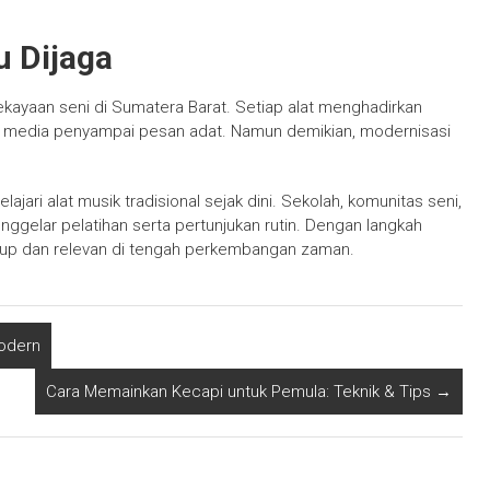
u Dijaga
ekayaan seni di Sumatera Barat. Setiap alat menghadirkan
gga media penyampai pesan adat. Namun demikian, modernisasi
ari alat musik tradisional sejak dini. Sekolah, komunitas seni,
ggelar pelatihan serta pertunjukan rutin. Dengan langkah
dup dan relevan di tengah perkembangan zaman.
Modern
Cara Memainkan Kecapi untuk Pemula: Teknik & Tips
→