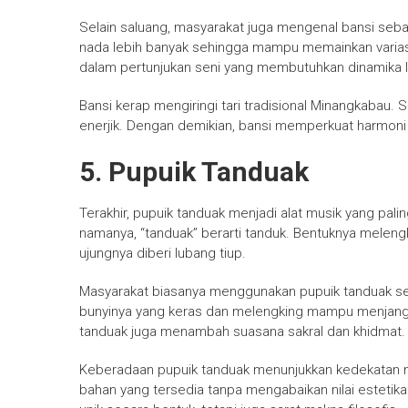
Selain saluang, masyarakat juga mengenal bansi sebag
nada lebih banyak sehingga mampu memainkan variasi m
dalam pertunjukan seni yang membutuhkan dinamika l
Bansi kerap mengiringi tari tradisional Minangkabau.
enerjik. Dengan demikian, bansi memperkuat harmoni 
5. Pupuik Tanduak
Terakhir, pupuik tanduak menjadi alat musik yang pal
namanya, “tanduak” berarti tanduk. Bentuknya meleng
ujungnya diberi lubang tiup.
Masyarakat biasanya menggunakan pupuik tanduak sebag
bunyinya yang keras dan melengking mampu menjangk
tanduak juga menambah suasana sakral dan khidmat.
Keberadaan pupuik tanduak menunjukkan kedekatan
bahan yang tersedia tanpa mengabaikan nilai estetika d