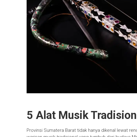
5 Alat Musik Tradisio
Provinsi
Sumatera Barat
tidak hanya dikenal lewat re