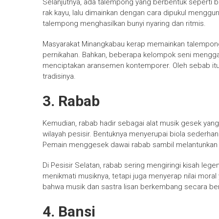
Selanjutnya, ada talempong yang berbentuk seperti b
rak kayu, lalu dimainkan dengan cara dipukul menggun
talempong menghasilkan bunyi nyaring dan ritmis.
Masyarakat Minangkabau kerap memainkan talempong
pernikahan. Bahkan, beberapa kelompok seni mengg
menciptakan aransemen kontemporer. Oleh sebab itu
tradisinya.
3. Rabab
Kemudian, rabab hadir sebagai alat musik gesek yang 
wilayah pesisir. Bentuknya menyerupai biola sederha
Pemain menggesek dawai rabab sambil melantunkan c
Di Pesisir Selatan, rabab sering mengiringi kisah lege
menikmati musiknya, tetapi juga menyerap nilai moral
bahwa musik dan sastra lisan berkembang secara be
4. Bansi