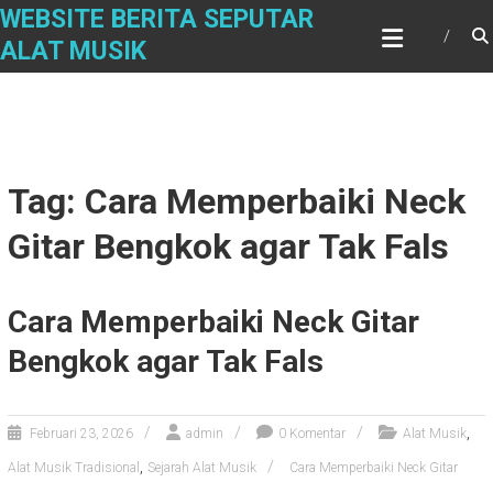
Skip
WEBSITE BERITA SEPUTAR
to
ALAT MUSIK
content
Tag: Cara Memperbaiki Neck
Gitar Bengkok agar Tak Fals
Cara Memperbaiki Neck Gitar
Bengkok agar Tak Fals
,
Februari 23, 2026
admin
0 Komentar
Alat Musik
,
Alat Musik Tradisional
Sejarah Alat Musik
Cara Memperbaiki Neck Gitar