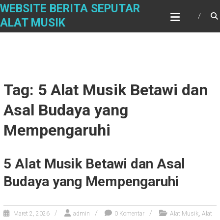
Skip
WEBSITE BERITA SEPUTAR
to
ALAT MUSIK
content
Tag: 5 Alat Musik Betawi dan
Asal Budaya yang
Mempengaruhi
5 Alat Musik Betawi dan Asal
Budaya yang Mempengaruhi
,
Maret 2, 2026
admin
0 Komentar
Alat Musik
Alat