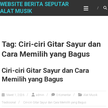
Skip
WEBSITE BERITA SEPUTAR
to
ALAT MUSIK
content
Tag: Ciri-ciri Gitar Sayur dan
Cara Memilih yang Bagus
Ciri-ciri Gitar Sayur dan Cara
Memilih yang Bagus
Maret 1, 2026
admin
0 Komentar
Alat Musik
Tradisional
Ciri-ciri Gitar Sayur dan Cara Memilih yang Bagus