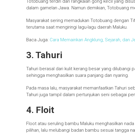
Totobuang terdiri dari rangkaian gong kecil yang disu
dalam gamelan Jawa. Namun demikian, Totobuang memi
Masyarakat sering memadukan Totobuang dengan Tif
terutama saat mengiringi lagu-lagu daerah Maluku.
Baca Juga:
Cara Memainkan Angklung, Sejarah, dan J
3. Tahuri
Tahuri berasal dari kulit kerang besar yang dilubang
sehingga menghasilkan suara panjang dan nyaring.
Pada masa lalu, masyarakat memanfaatkan Tahuri sebag
Tahuri juga tampil dalam pertunjukan seni sebagai p
4. Floit
Floot atau seruling bambu Maluku menghasilkan nad
pilihan, lalu melubangi badan bambu sesuai tangga nad