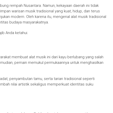
umbung rempah Nusantara. Namun, kekayaan daerah ini tidak
mpan warisan musik tradisional yang kuat, hidup, dan terus
ukan modern. Oleh karena itu, mengenal alat musik tradisional
titas budaya masyarakatnya.
jib Anda ketahui.
arakat membuat alat musik ini dari kayu berlubang yang salah
sa. Kemudian, pemain memukul permukaannya untuk menghasilkan
dat, penyambutan tamu, serta tarian tradisional seperti
ambah nilai artistik sekaligus memperkuat identitas suku