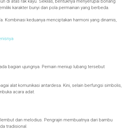
sun di atas rak kayu. Sekilas, bentuknya menyerupai bonang
liki karakter bunyi dan pola permainan yang berbeda.
a. Kombinasi keduanya menciptakan harmoni yang dinamis,
enisnya
i pada bagian ujungnya. Pemain meniup lubang tersebut
ai alat komunikasi antardesa. Kini, selain berfungsi simbolis,
embuka acara adat.
a lembut dan melodius. Pengrajin membuatnya dari bambu
a tradisional.