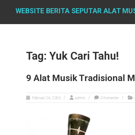
Skip
to
WEBSITE BERITA SEPUTAR ALAT MU
content
Tag: Yuk Cari Tahu!
9 Alat Musik Tradisional M
Februari 26, 2026
admin
0 Komentar