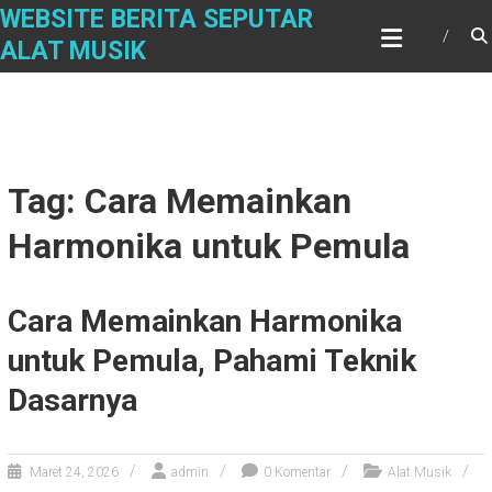
Skip
WEBSITE BERITA SEPUTAR
to
ALAT MUSIK
content
Tag: Cara Memainkan
Harmonika untuk Pemula
Cara Memainkan Harmonika
untuk Pemula, Pahami Teknik
Dasarnya
Maret 24, 2026
admin
0 Komentar
Alat Musik