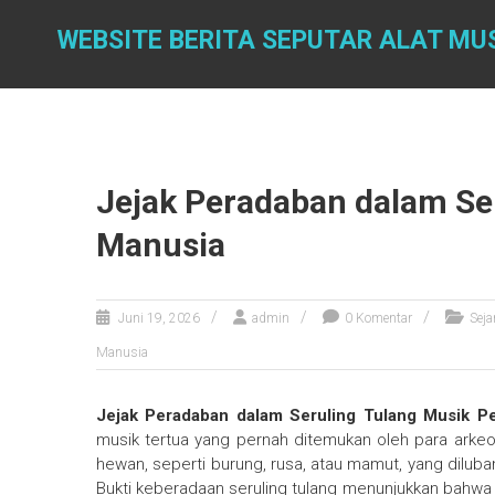
Skip
to
WEBSITE BERITA SEPUTAR ALAT MU
content
Jejak Peradaban dalam Se
Manusia
Juni 19, 2026
admin
0 Komentar
Seja
Manusia
Jejak Peradaban dalam Seruling Tulang Musik P
musik tertua yang pernah ditemukan oleh para arkeolo
hewan, seperti burung, rusa, atau mamut, yang diluba
Bukti keberadaan seruling tulang menunjukkan bahw