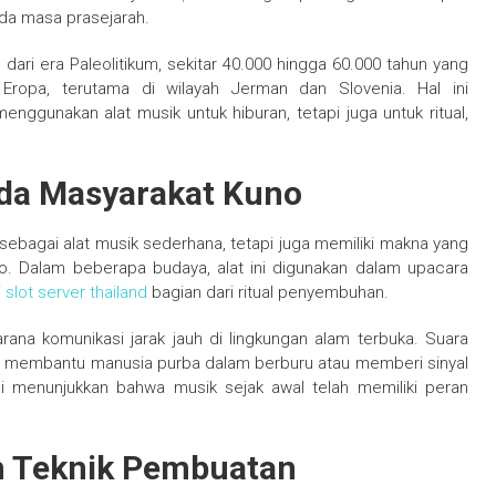
ada masa prasejarah.
 dari era Paleolitikum, sekitar 40.000 hingga 60.000 tahun yang
i Eropa, terutama di wilayah Jerman dan Slovenia. Hal ini
ggunakan alat musik untuk hiburan, tetapi juga untuk ritual,
ada Masyarakat Kuno
i sebagai alat musik sederhana, tetapi juga memiliki makna yang
o. Dalam beberapa budaya, alat ini digunakan dalam upacara
i
slot server thailand
bagian dari ritual penyembuhan.
arana komunikasi jarak jauh di lingkungan alam terbuka. Suara
ga membantu manusia purba dalam berburu atau memberi sinyal
i menunjukkan bahwa musik sejak awal telah memiliki peran
n Teknik Pembuatan