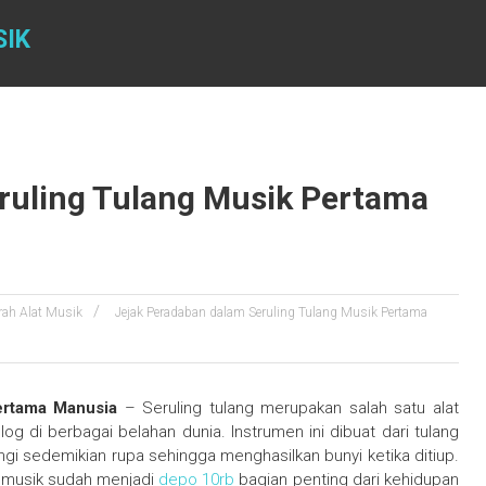
SIK
ruling Tulang Musik Pertama
rah Alat Musik
Jejak Peradaban dalam Seruling Tulang Musik Pertama
ertama Manusia
– Seruling tulang merupakan salah satu alat
g di berbagai belahan dunia. Instrumen ini dibuat dari tulang
ngi sedemikian rupa sehingga menghasilkan bunyi ketika ditiup.
a musik sudah menjadi
depo 10rb
bagian penting dari kehidupan